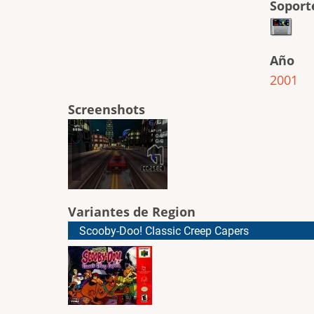
Soport
Año
2001
Screenshots
Variantes de Region
Scooby-Doo! Classic Creep Capers