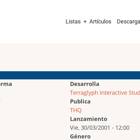
Main
Listas
Artículos
Descarg
navigation
orma
Desarrolla
Terraglyph Interactive Stu
Publica
THQ
Lanzamiento
Vie, 30/03/2001 - 12:00
Género