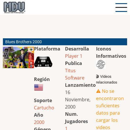
Pasar
al
contenido
principal
Blues Brothers 2000
Plataforma
Desarrolla
Iconos
Player 1
Informativos
Publica
Titus
🎬 Videos
Software
Región
relacionados
Lanzamiento
⚠️ No se
16
encontraron
Noviembre,
Soporte
suficientes
2000
Cartucho
datos para
Num.
Año
cargar los
Jugadores
2000
videos
1
Género