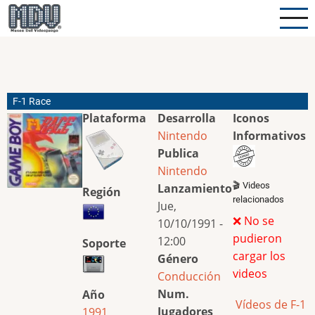
Pasar
al
contenido
principal
F-1 Race
Plataforma
Desarrolla
Iconos
Nintendo
Informativos
Publica
Nintendo
🎬 Videos
Lanzamiento
Región
relacionados
Jue,
❌ No se
10/10/1991 -
pudieron
12:00
Soporte
cargar los
Género
videos
Conducción
Num.
Año
Vídeos de F-1
Jugadores
1991