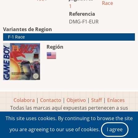
Race
1
Referencia
DMG-F1-EUR
Variantes de Region
F-1 Race
Región
Colabora
|
Contacto
|
Objetivo
|
Staff
|
Enlaces
Todas las marcas aquí expuestas pertenecen a sus
respectivos y legítimos dueños
This site uses cookies. By continuing to browse the site
Idea, página, contenidos y diseños creados por
Marty
you are agreeing to our use of cookies.
I agree
2001-2026 Museo del Videojuego®