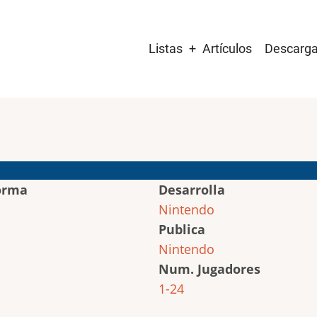
Main
Listas
Artículos
Descarg
navigation
orma
Desarrolla
Nintendo
Publica
Nintendo
Num. Jugadores
1-24