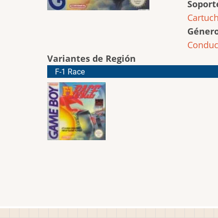
Soport
Cartuc
Géner
Conduc
Variantes de Región
F-1 Race