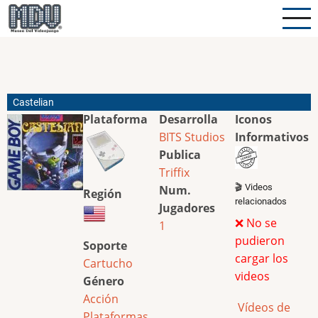
Pasar
al
contenido
principal
Castelian
Plataforma
Desarrolla
Iconos
BITS Studios
Informativos
Publica
Triffix
🎬 Videos
Num.
Región
relacionados
Jugadores
❌ No se
1
pudieron
Soporte
cargar los
Cartucho
videos
Género
Acción
Vídeos de
Plataformas