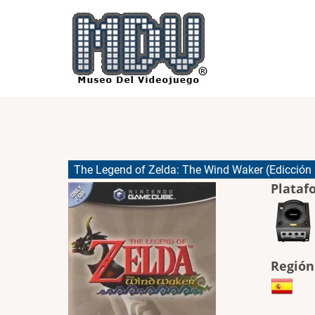
Pasar
al
contenido
principal
The Legend of Zelda: The Wind Waker (Edicción
Plataf
Región