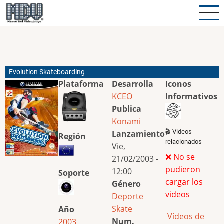
Pasar
al
contenido
principal
Evolution Skateboarding
Plataforma
Desarrolla
Iconos
KCEO
Informativos
Publica
Konami
🎬 Videos
Lanzamiento
Región
relacionados
Vie,
❌ No se
21/02/2003 -
pudieron
12:00
Soporte
cargar los
Género
videos
Deporte
Skate
Año
Vídeos de
Num.
2003