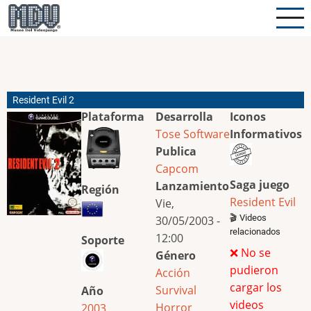
Pasar
al
contenido
principal
Resident Evil 2
Plataforma
Desarrolla
Iconos
Tose Software
Informativos
Publica
Capcom
Saga juego
Lanzamiento
Región
Resident Evil
Vie,
🎬 Videos
30/05/2003 -
relacionados
12:00
Soporte
❌ No se
Género
pudieron
Acción
cargar los
Survival
Año
videos
Horror
2003