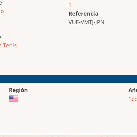
e
1
ho
Referencia
VUE-VMTJ-JPN
o
e
Tenis
Región
Añ
19