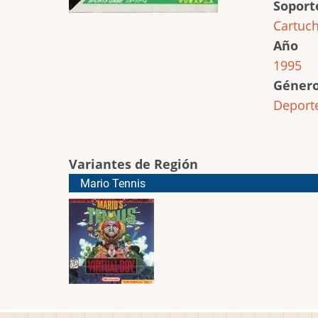
Soport
Cartuc
Año
1995
Géner
Deport
Variantes de Región
Mario Tennis