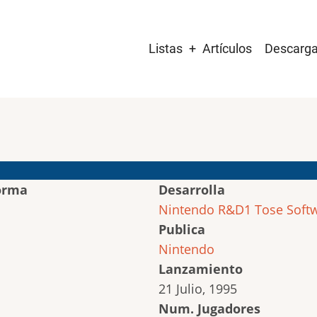
Main
Listas
Artículos
Descarg
navigation
orma
Desarrolla
Nintendo R&D1
Tose Soft
Publica
Nintendo
Lanzamiento
21 Julio, 1995
Num. Jugadores