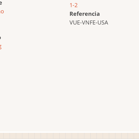
e
1-2
ho
Referencia
VUE-VNFE-USA
o
g