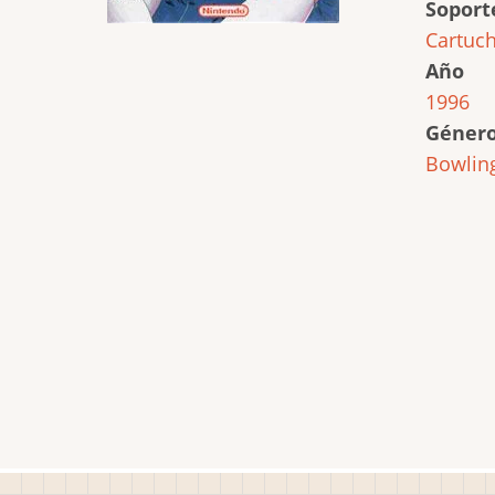
Soport
Cartuc
Año
1996
Géner
Bowlin