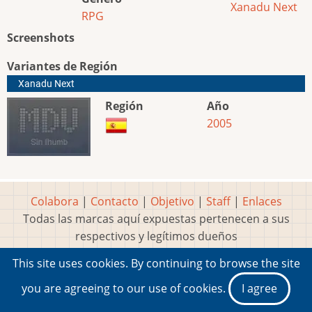
Xanadu Next
RPG
Screenshots
Variantes de Región
Xanadu Next
Región
Año
2005
Colabora
|
Contacto
|
Objetivo
|
Staff
|
Enlaces
Todas las marcas aquí expuestas pertenecen a sus
respectivos y legítimos dueños
Idea, página, contenidos y diseños creados por
Marty
This site uses cookies. By continuing to browse the site
2001-2026 Museo del Videojuego®
you are agreeing to our use of cookies.
I agree