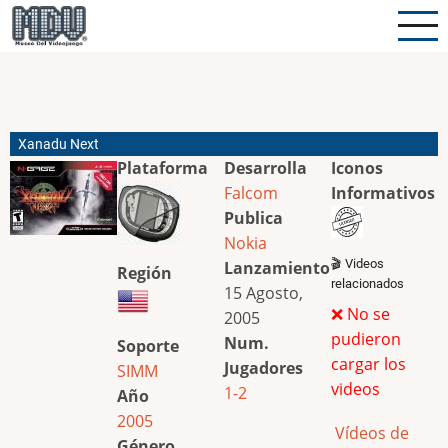
Pasar
al
contenido
principal
Xanadu Next
Plataforma
Desarrolla
Iconos
Falcom
Informativos
Publica
Nokia
🎬 Videos
Lanzamiento
Región
relacionados
15 Agosto,
❌ No se
2005
pudieron
Num.
Soporte
cargar los
Jugadores
SIMM
videos
1-2
Año
2005
Vídeos de
Género