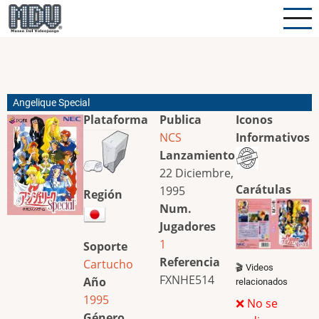
Pasar
al
contenido
principal
Angelique Special
Plataforma
Publica
Iconos
NCS
Informativos
Lanzamiento
22 Diciembre,
Carátulas
1995
Región
Num.
Jugadores
1
Soporte
Referencia
Cartucho
🎬 Videos
FXNHE514
Año
relacionados
1995
❌ No se
Género