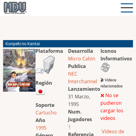
Pasar
al
contenido
principal
Konpeki no Kantai
Plataforma
Desarrolla
Iconos
Micro Cabin
Informativos
Publica
NEC
🎬 Videos
Interchannel
Región
relacionados
Lanzamiento
❌ No se
31 Marzo,
pudieron
1995
Soporte
cargar los
Num.
Cartucho
videos
Jugadores
Año
1
1995
Vídeos de
Referencia
Género