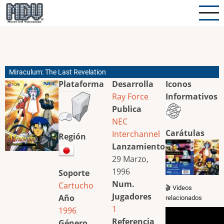
Pasar
al
contenido
principal
Miraculum: The Last Revelation
Plataforma
Desarrolla
Iconos
Ray Force
Informativos
Publica
NEC
Carátulas
Interchannel
Región
Lanzamiento
29 Marzo,
1996
Soporte
Num.
Cartucho
🎬 Videos
Jugadores
Año
relacionados
1
1996
Referencia
Género