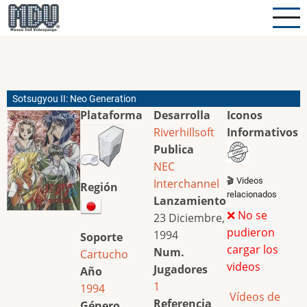
Pasar
al
contenido
principal
Sotsugyou II: Neo Generation
Plataforma
Desarrolla
Iconos
Riverhillsoft
Informativos
Publica
NEC
🎬 Videos
Interchannel
Región
relacionados
Lanzamiento
❌ No se
23 Diciembre,
pudieron
1994
Soporte
cargar los
Num.
Cartucho
videos
Jugadores
Año
1
1994
Vídeos de
Referencia
Género