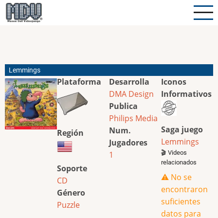
Pasar
al
contenido
principal
Lemmings
Plataforma
Desarrolla
Iconos
DMA Design
Informativos
Publica
Philips Media
Saga juego
Num.
Región
Lemmings
Jugadores
🎬 Videos
1
relacionados
Soporte
⚠️ No se
CD
encontraron
Género
suficientes
Puzzle
datos para