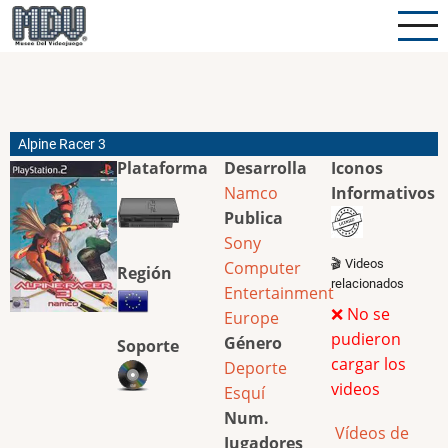
Pasar
al
contenido
principal
Alpine Racer 3
Plataforma
Desarrolla
Iconos
Namco
Informativos
Publica
Sony
🎬 Videos
Computer
Región
relacionados
Entertainment
❌ No se
Europe
pudieron
Género
Soporte
cargar los
Deporte
videos
Esquí
Num.
Vídeos de
Jugadores