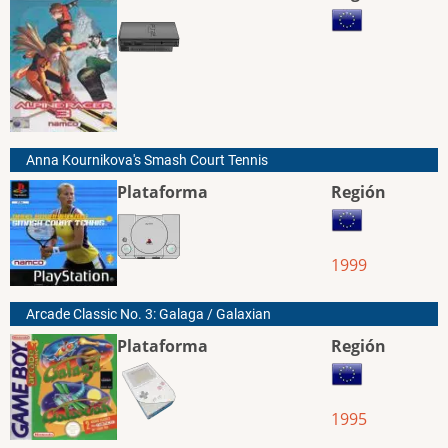
Anna Kournikova's Smash Court Tennis
Plataforma
Región
1999
Arcade Classic No. 3: Galaga / Galaxian
Plataforma
Región
1995