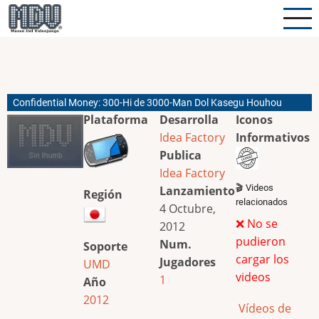
Pasar
al
contenido
principal
Confidential Money: 300-Hi de 3000-Man Dol Kasegu Houhou
Plataforma
Desarrolla
Iconos
Idea Factory
Informativos
Publica
Idea Factory
🎬 Videos
Lanzamiento
Región
relacionados
4 Octubre,
❌ No se
2012
pudieron
Num.
Soporte
cargar los
Jugadores
UMD
videos
1
Año
2012
Vídeos de