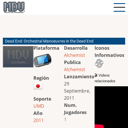
Pasar
al
contenido
principal
Dead End: Orchestral Manoeuvres in the Dead End
Plataforma
Desarrolla
Iconos
Alchemist
Informativos
Publica
Alchemist
🎬 Videos
Lanzamiento
Región
relacionados
29
Septiembre,
2011
Soporte
Num.
UMD
Jugadores
Año
1
2011