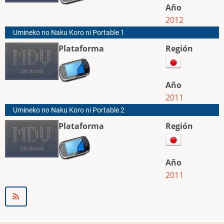
Año
2012
Umineko no Naku Koro ni Portable 1
Plataforma
Región
Año
2011
Umineko no Naku Koro ni Portable 2
Plataforma
Región
Año
2011