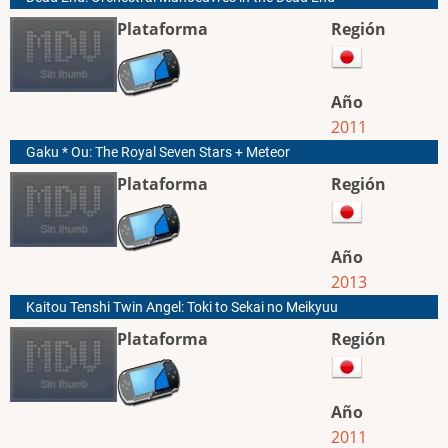
Plataforma
Región
Año
2011
Gaku * Ou: The Royal Seven Stars + Meteor
Plataforma
Región
Año
2013
Kaitou Tenshi Twin Angel: Toki to Sekai no Meikyuu
Plataforma
Región
Año
2011