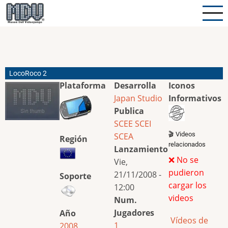
Pasar
al
contenido
principal
LocoRoco 2
Plataforma
Desarrolla
Iconos
Japan Studio
Informativos
Publica
SCEE
SCEI
🎬 Videos
SCEA
Región
relacionados
Lanzamiento
❌ No se
Vie,
pudieron
21/11/2008 -
Soporte
cargar los
12:00
videos
Num.
Jugadores
Año
Vídeos de
1
2008