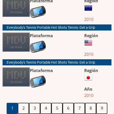
Plataforma
Región
2010
Everybody's Tennis Portable Hot Shots Tennis: Get a Grip
Plataforma
Región
2010
Everybody's Tennis Portable Hot Shots Tennis: Get a Grip
Plataforma
Región
Año
2010
Paginación
Página
Página
Página
Página
Página
Página
Página
Página
Página
1
2
3
4
5
6
7
8
9
actual