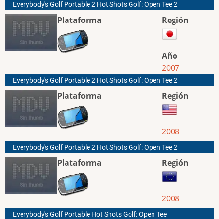
Everybody's Golf Portable 2 Hot Shots Golf: Open Tee 2
Plataforma
Región
Año
2007
Everybody's Golf Portable 2 Hot Shots Golf: Open Tee 2
Plataforma
Región
2008
Everybody's Golf Portable 2 Hot Shots Golf: Open Tee 2
Plataforma
Región
2008
Everybody's Golf Portable Hot Shots Golf: Open Tee