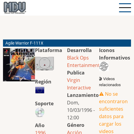
Pasar
al
contenido
principal
Agile Warrior F-111X
Plataforma
Desarrolla
Iconos
Black Ops
Informativos
Entertainment
Publica
🎬 Videos
Virgin
Región
relacionados
Interactive
⚠️ No se
Lanzamiento
encontraron
Dom,
Soporte
suficientes
10/03/1996 -
datos para
12:00
cargar los
Género
Año
videos
Acción
1996