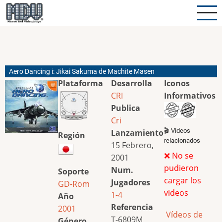
Pasar
al
contenido
principal
Aero Dancing i: Jikai Sakuma de Machite Masen
Plataforma
Desarrolla
Iconos
CRI
Informativos
Publica
Cri
🎬 Videos
Lanzamiento
Región
relacionados
15 Febrero,
❌ No se
2001
pudieron
Num.
Soporte
cargar los
Jugadores
GD-Rom
videos
1-4
Año
Referencia
2001
Vídeos de
T-6809M
Género