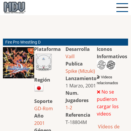
Pasar
al
contenido
principal
Fire Pro Wrestling D
Plataforma
Desarrolla
Iconos
Vaill
Informativos
Publica
Spike (Mizuki)
🎬 Videos
Lanzamiento
Región
relacionados
1 Marzo, 2001
❌ No se
Num.
pudieron
Jugadores
Soporte
cargar los
1-2
GD-Rom
videos
Referencia
Año
T-18804M
2001
Vídeos de
Género