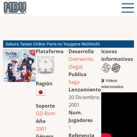
Pasar
al
contenido
principal
Sakura Taisen Online: Paris no Yuugana Nichinichi
Plataforma
Desarrolla
Iconos
Overworks
Informativos
(Sega)
Publica
🎬 Videos
Sega
Región
relacionados
Lanzamiento
20 Diciembre,
2001
Soporte
Num.
GD-Rom
Jugadores
Año
1
2001
Referencia
Género