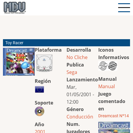
Pasar
al
contenido
principal
Toy Racer
Plataforma
Desarrolla
Iconos
No Cliche
Informativos
Publica
Sega
Manual
Lanzamiento
Región
Manual
Mar,
Juego
01/05/2001 -
comentado
12:00
Soporte
en
Género
Conducción
Dreamcast Nº14
Num.
Año
Jugadores
2001