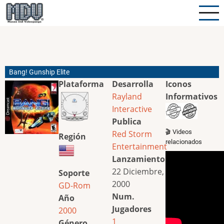
Pasar
al
contenido
principal
Bang! Gunship Elite
Plataforma
Desarrolla
Iconos
Rayland
Informativos
Interactive
Publica
🎬 Videos
Red Storm
Región
relacionados
Entertainment
Lanzamiento
22 Diciembre,
Soporte
2000
GD-Rom
Num.
Año
Jugadores
2000
1
Género