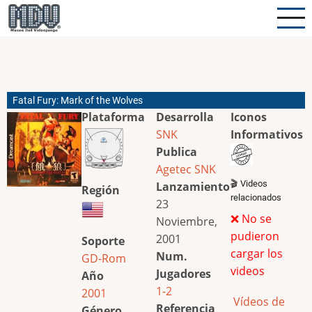
Pasar
al
contenido
principal
Fatal Fury: Mark of the Wolves
Plataforma
Desarrolla
Iconos
SNK
Informativos
Publica
Agetec
SNK
🎬 Videos
Lanzamiento
Región
relacionados
23
❌ No se
Noviembre,
pudieron
2001
Soporte
cargar los
Num.
GD-Rom
videos
Jugadores
Año
1-2
2001
Vídeos de
Referencia
Género