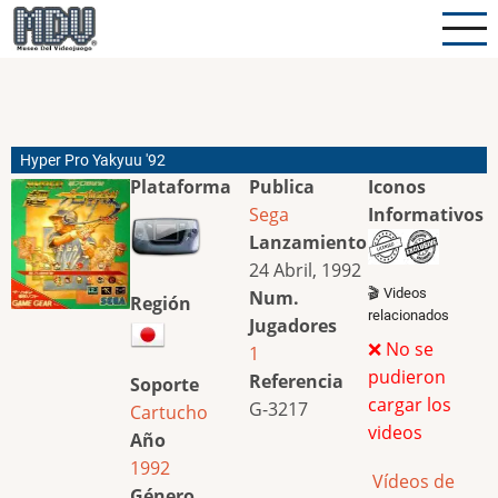
Pasar
al
contenido
principal
Hyper Pro Yakyuu '92
Plataforma
Publica
Iconos
Sega
Informativos
Lanzamiento
24 Abril, 1992
🎬 Videos
Num.
Región
relacionados
Jugadores
❌ No se
1
pudieron
Referencia
Soporte
cargar los
G-3217
Cartucho
videos
Año
1992
Vídeos de
Género