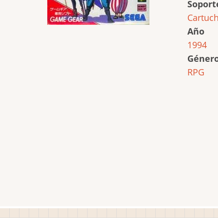
Soport
Cartuc
Año
1994
Géner
RPG