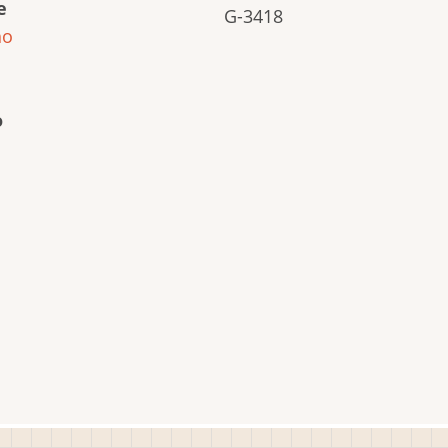
e
G-3418
ho
o