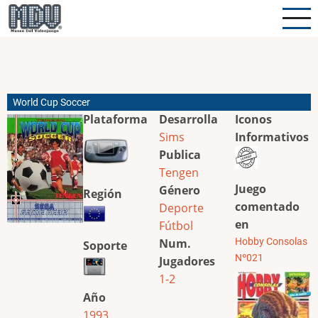
Pasar
al
contenido
principal
World Cup Soccer
Plataforma
Desarrolla
Iconos
Sims
Informativos
Publica
Tengen
Juego
Género
Región
comentado
Deporte
en
Fútbol
Num.
Hobby Consolas
Soporte
Nº021
Jugadores
1-2
Año
1993