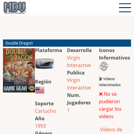
Pasar
al
contenido
principal
Double Dragon
Plataforma
Desarrolla
Iconos
Virgin
Informativos
Interactive
Publica
🎬 Videos
Virgin
Región
relacionados
Interactive
❌ No se
Num.
pudieron
Jugadores
Soporte
cargar los
1
Cartucho
videos
Año
1993
Vídeos de
Género