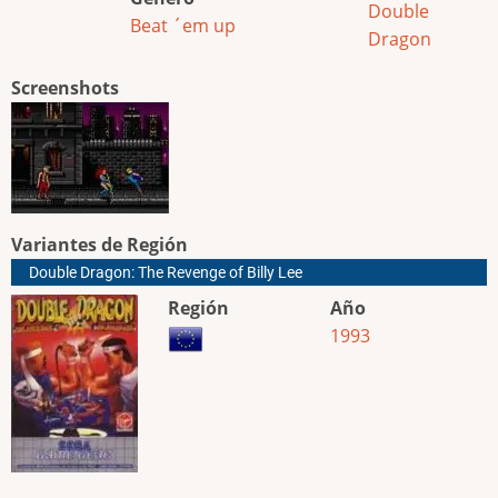
Double
Beat ´em up
Dragon
Screenshots
Variantes de Región
Double Dragon: The Revenge of Billy Lee
Región
Año
1993