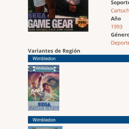
Soport
Cartuc
Año
1993
Géner
Deport
Variantes de Región
Wimbledon
Wimbledon