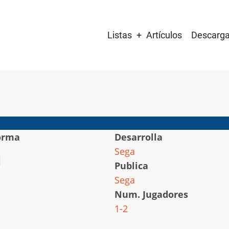
Main
Listas
Artículos
Descarg
navigation
orma
Desarrolla
Sega
Publica
Sega
Num. Jugadores
1-2