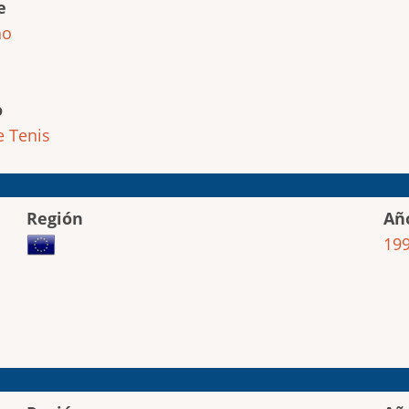
e
ho
o
e
Tenis
Región
Añ
19