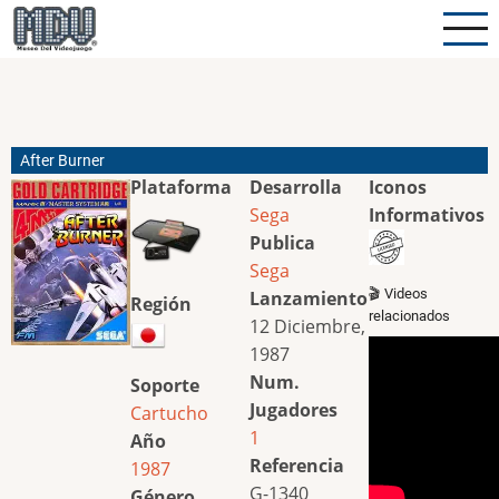
Pasar
al
contenido
principal
After Burner
Plataforma
Desarrolla
Iconos
Sega
Informativos
Publica
Sega
🎬 Videos
Lanzamiento
Región
relacionados
12 Diciembre,
1987
Num.
Soporte
Jugadores
Cartucho
1
Año
Referencia
1987
G-1340
Género