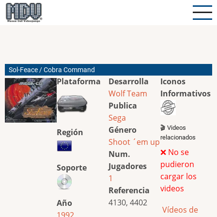
Pasar
al
contenido
principal
Sol-Feace / Cobra Command
Plataforma
Desarrolla
Iconos
Wolf Team
Informativos
Publica
Sega
🎬 Videos
Género
Región
relacionados
Shoot ´em up
❌ No se
Num.
pudieron
Jugadores
Soporte
cargar los
1
videos
Referencia
4130, 4402
Año
Vídeos de
1992