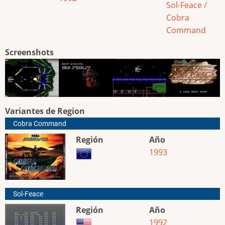
Sol-Feace /
Cobra
Command
Screenshots
Variantes de Region
Cobra Command
Región
Año
1993
Sol-Feace
Región
Año
1992