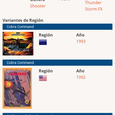
Thunder
Shooter
Storm FX
Variantes de Región
Cobra Command
Región
Año
1993
Cobra Command
Región
Año
1992