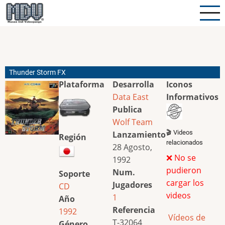
Pasar
al
contenido
principal
Thunder Storm FX
Plataforma
Desarrolla
Iconos
Data East
Informativos
Publica
Wolf Team
🎬 Videos
Lanzamiento
Región
relacionados
28 Agosto,
❌ No se
1992
pudieron
Num.
Soporte
cargar los
Jugadores
CD
videos
1
Año
Referencia
1992
Vídeos de
T-32064
Género