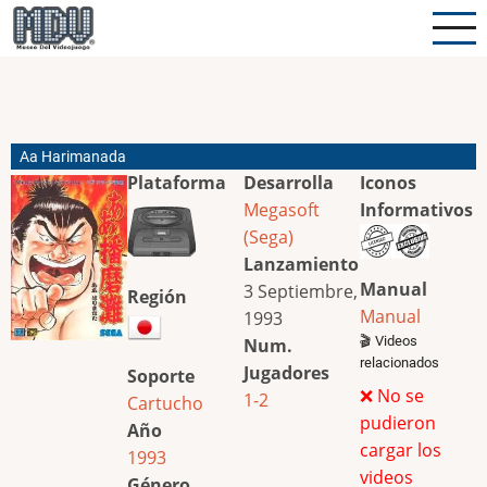
Pasar
al
contenido
principal
Aa Harimanada
Plataforma
Desarrolla
Iconos
Megasoft
Informativos
(Sega)
Lanzamiento
Manual
3 Septiembre,
Región
Manual
1993
🎬 Videos
Num.
relacionados
Jugadores
Soporte
❌ No se
1-2
Cartucho
pudieron
Año
cargar los
1993
videos
Género