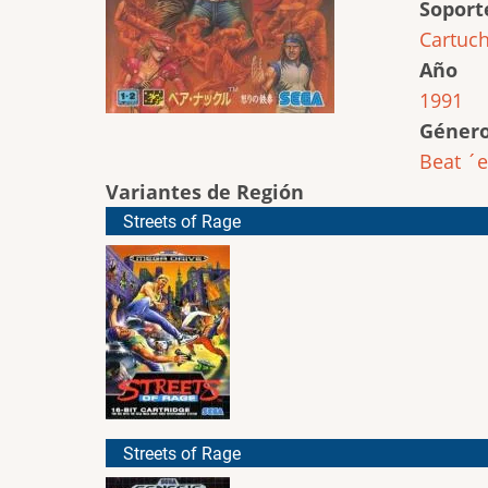
Soport
Cartuc
Año
1991
Géner
Beat ´
Variantes de Región
Streets of Rage
Streets of Rage