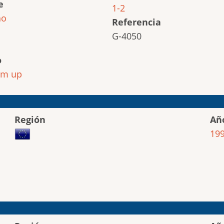
e
1-2
ho
Referencia
G-4050
o
em up
Región
Añ
19