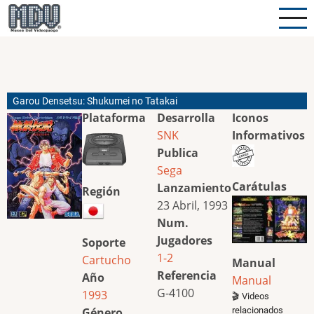
Pasar
al
contenido
principal
Garou Densetsu: Shukumei no Tatakai
Plataforma
Desarrolla
Iconos
SNK
Informativos
Publica
Sega
Carátulas
Lanzamiento
Región
23 Abril, 1993
Num.
Jugadores
Soporte
1-2
Cartucho
Manual
Referencia
Año
Manual
G-4100
1993
🎬 Videos
relacionados
Género