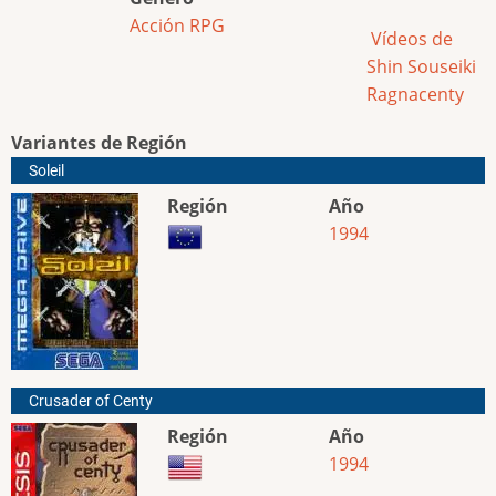
Acción
RPG
Vídeos de
Shin Souseiki
Ragnacenty
Variantes de Región
Soleil
Región
Año
1994
Crusader of Centy
Región
Año
1994