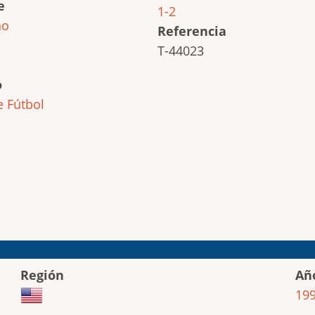
e
1-2
ho
Referencia
T-44023
o
e
Fútbol
Región
Añ
19