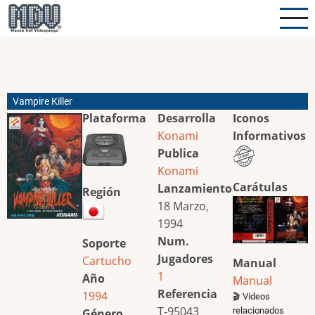
Pasar
al
contenido
principal
Vampire Killer
Plataforma
Desarrolla
Iconos
Konami
Informativos
Publica
Konami
Carátulas
Lanzamiento
Región
18 Marzo,
1994
Num.
Soporte
Jugadores
Cartucho
Manual
1
Año
Manual
Referencia
1994
🎬 Videos
T-95043
relacionados
Género