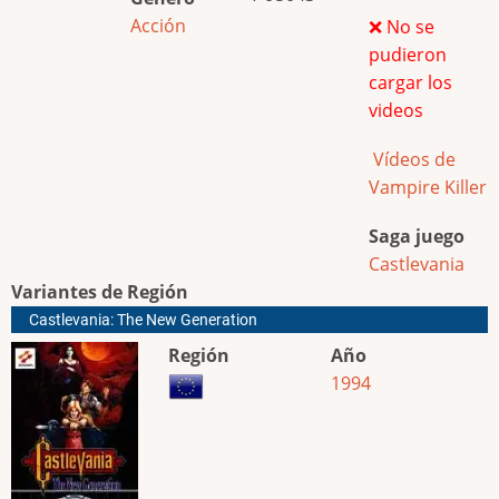
Acción
❌ No se
pudieron
cargar los
videos
Vídeos de
Vampire Killer
Saga juego
Castlevania
Variantes de Región
Castlevania: The New Generation
Región
Año
1994