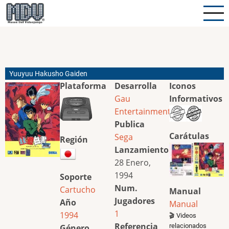
Pasar
al
contenido
principal
Yuuyuu Hakusho Gaiden
Plataforma
Desarrolla
Iconos
Gau
Informativos
Entertainment
Publica
Carátulas
Sega
Región
Lanzamiento
28 Enero,
1994
Soporte
Num.
Cartucho
Manual
Jugadores
Año
Manual
1
1994
🎬 Videos
Referencia
relacionados
Género