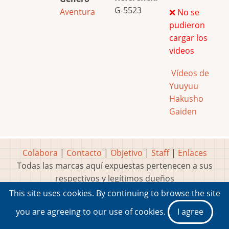
G-5523
Aventura
❌ No se
pudieron
cargar los
videos
Vídeos de
Yuuyuu
Hakusho
Gaiden
Colabora
|
Contacto
|
Objetivo
|
Staff
|
Enlaces
Todas las marcas aquí expuestas pertenecen a sus
respectivos y legítimos dueños
Idea, página, contenidos y diseños creados por
Marty
This site uses cookies. By continuing to browse the site
2001-2026 Museo del Videojuego®
you are agreeing to our use of cookies.
I agree