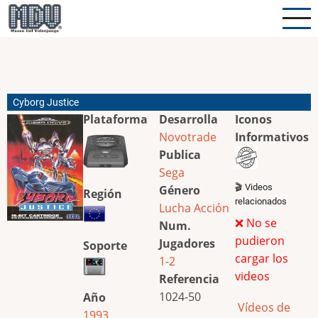
Pasar
al
contenido
principal
Cyborg Justice
Plataforma
Desarrolla
Iconos
Novotrade
Informativos
Publica
Sega
🎬 Videos
Género
Región
relacionados
Lucha
Acción
❌ No se
Num.
pudieron
Jugadores
Soporte
cargar los
1-2
videos
Referencia
1024-50
Año
Vídeos de
1993