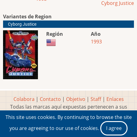
Cyborg Justice
Variantes de Region
Cyborg Justice
Región
Año
1993
Colabora
|
Contacto
|
Objetivo
|
Staff
|
Enlaces
Todas las marcas aquí expuestas pertenecen a sus
respectivos y legítimos dueños
This site uses cookies. By continuing to browse the site
Idea, página, contenidos y diseños creados por
Marty
you are agreeing to our use of cookies.
I agree
2001-2026 Museo del Videojuego®