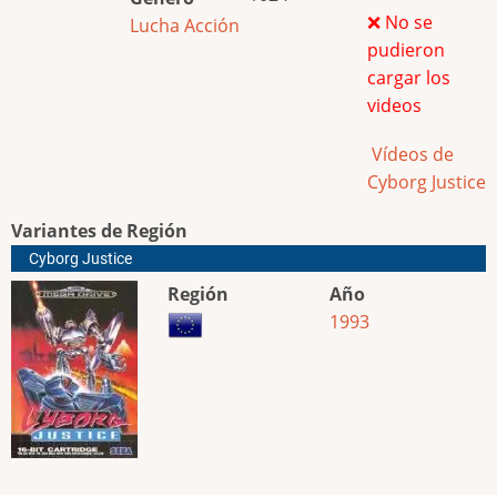
❌ No se
Lucha
Acción
pudieron
cargar los
videos
Vídeos de
Cyborg Justice
Variantes de Región
Cyborg Justice
Región
Año
1993