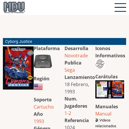
Pasar
al
contenido
principal
Cyborg Justice
Plataforma
Desarrolla
Iconos
Novotrade
Informativos
Publica
Sega
Carátulas
Lanzamiento
Región
18 Febrero,
1993
Num.
Soporte
Jugadores
Manuales
Cartucho
1-2
Manual
Año
Referencia
1993
🎬 Videos
relacionados
1024
Género