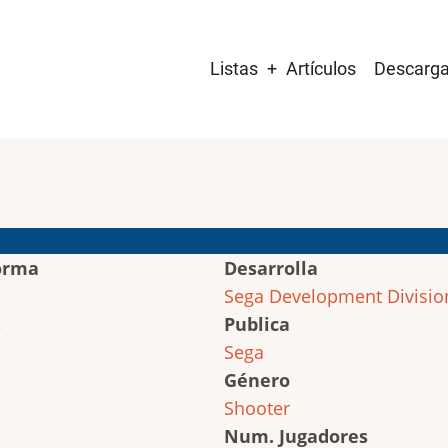
Main
Listas
Artículos
Descarg
navigation
orma
Desarrolla
Sega Development Divisio
Publica
Sega
Género
Shooter
Num. Jugadores