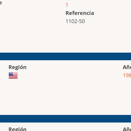
e
1
Referencia
1102-50
Región
Añ
19
Región
Añ