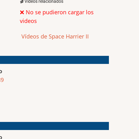
🎬 Videos relacionados
❌ No se pudieron cargar los
videos
Vídeos de Space Harrier II
o
89
o