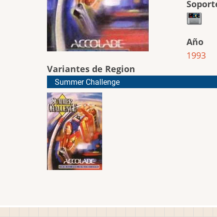
Soport
Año
1993
Variantes de Region
Summer Challenge