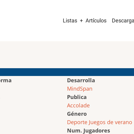
Main
Listas
Artículos
Descarg
navigation
orma
Desarrolla
MindSpan
Publica
Accolade
Género
Deporte
Juegos de verano
Num. Jugadores