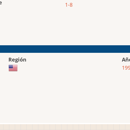
e
1-8
Región
Añ
19