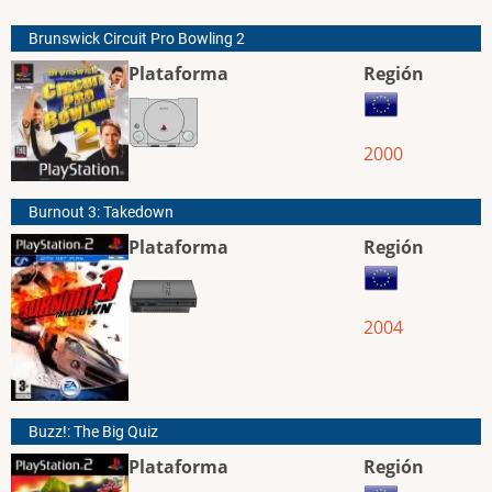
Brunswick Circuit Pro Bowling 2
Plataforma
Región
2000
Burnout 3: Takedown
Plataforma
Región
2004
Buzz!: The Big Quiz
Plataforma
Región