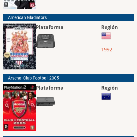
American Gladiators
Plataforma
Región
1992
Arsenal Club Football 2005
Plataforma
Región