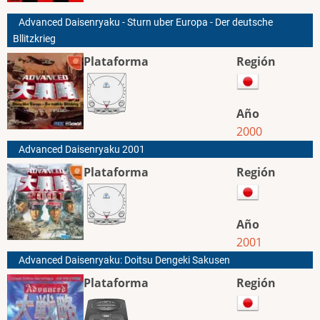
Advanced Daisenryaku - Sturn uber Europa - Der deutsche
Bllitzkrieg
Plataforma
Región
Año
2000
Advanced Daisenryaku 2001
Plataforma
Región
Año
2001
Advanced Daisenryaku: Doitsu Dengeki Sakusen
Plataforma
Región