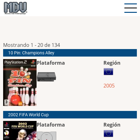
Pasar
al
contenido
principal
Mostrando 1 - 20 de 134
10 Pin: Champions Alley
Plataforma
Región
2005
2002 FIFA World Cup
Plataforma
Región